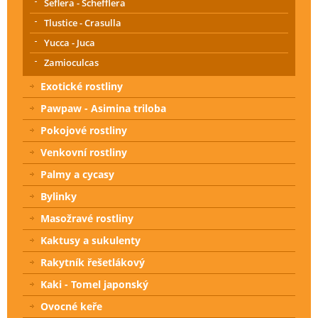
Šeflera - Schefflera
Tlustice - Crasulla
Yucca - Juca
Zamioculcas
Exotické rostliny
Pawpaw - Asimina triloba
Pokojové rostliny
Venkovní rostliny
Palmy a cycasy
Bylinky
Masožravé rostliny
Kaktusy a sukulenty
Rakytník řešetlákový
Kaki - Tomel japonský
Ovocné keře