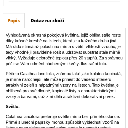
Popis
Dotaz na zboží
Vyhledávaná okrasná pokojová květina, jejíž obliba stále roste
díky krásné kresbě na listech, která je u každého druhu jiná.
Má ráda stinná až polostinná místa s větší vlhkostí vzduhu, je
tedy vhodné ji pravidelně rosit a udržovat substrát stále mírně
vlhký. Vyžaduje celoročně teplotu přes 20 stupňů. Za správnou
péči se Vám odmění nádhernými květy. Ilustrační foto.
Péče o Calathea lancifolia, známou také jako kalatea kopinatá,
je mírně náročnější, ale může přinést do vašeho interiéru
atraktivní zeleň s nápadnými vzory na listech. Tato květina je
oblíbená pro své dlouhé, kopinaté listy s charakteristickými
vzory a barvami, což z ní dělá atraktivní dekorativní prvek.
Světlo:
Calathea lancifolia preferuje světlé místo bez přímého slunce.
Přímé sluneční paprsky mohou způsobit vyblednutí vzorů na
listech nebo dokonce popáleniny, proto je vhodné umístit