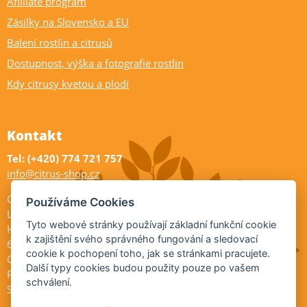
Afilliate program
Zásilky na Slovensko a EU
Balení rostlin a citrusů
Dostupnost, výška a fotografie rostlin
Kdy citrusy kvetou a plodí
Kontakt
Tel: (+420) 774 721 757
info@citrus-shop.cz
Citrus shop zahradnictví
Používáme Cookies
Legionářů 2
Tyto webové stránky používají základní funkční cookie
Hodonín
k zajištění svého správného fungování a sledovací
695 01
cookie k pochopení toho, jak se stránkami pracujete.
Otevřeno:
Další typy cookies budou použity pouze po vašem
Po-Pá 9-17
schválení.
So 9-11:30