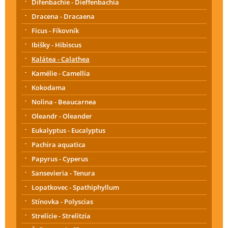
Difenbachie - Dieffenbachia
Dracena - Dracaena
Ficus - Fíkovník
Ibišky - Hibiscus
Kalátea - Calathea
Kamélie - Camellia
Kokodama
Nolina - Beaucarnea
Oleandr - Oleander
Eukalyptus - Eucalyptus
Pachira aquatica
Papyrus - Cyperus
Sansevieria - Tenura
Lopatkovec - Spathiphyllum
Stínovka - Polyscias
Strelície - Strelitzia