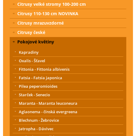
Citrusy velké stromy 100-200 cm
Citrusy 110-130 cm NOVINKA
Citrusy mrazuvzdorné
Citrusy české
Pokojové květiny
Kapradiny
Oxalis - Šťavel
Fittonia - Fittonia albivenis
Fatsia - Fatsia japonica
Pilea peperomioides
Starček - Senecio
Maranta - Maranta leuconeura
Aglaonema - čínská evergreena
Blechnum - Žebrovice
Jatropha - Dávivec