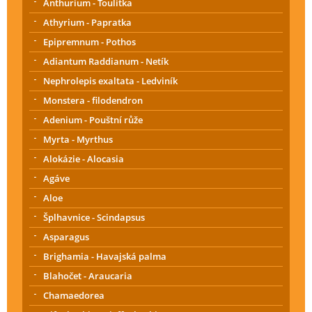
Anthurium - Toulitka
Athyrium - Papratka
Epipremnum - Pothos
Adiantum Raddianum - Netík
Nephrolepis exaltata - Ledviník
Monstera - filodendron
Adenium - Pouštní růže
Myrta - Myrthus
Alokázie - Alocasia
Agáve
Aloe
Šplhavnice - Scindapsus
Asparagus
Brighamia - Havajská palma
Blahočet - Araucaria
Chamaedorea