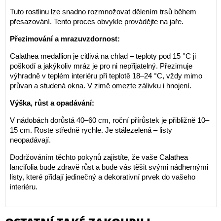
Tuto rostlinu lze snadno rozmnožovat dělením trsů během
přesazování. Tento proces obvykle provádějte na jaře.
Přezimování a mrazuvzdornost:
Calathea medallion je citlivá na chlad – teploty pod 15 °C ji
poškodí a jakýkoliv mráz je pro ni nepřijatelný. Přezimuje
výhradně v teplém interiéru při teplotě 18–24 °C, vždy mimo
průvan a studená okna. V zimě omezte zálivku i hnojení.
Výška, růst a opadávání:
V nádobách dorůstá 40–60 cm, roční přírůstek je přibližně 10–
15 cm. Roste středně rychle. Je stálezelená – listy
neopadávají.
Dodržováním těchto pokynů zajistíte, že vaše Calathea
lancifolia bude zdravě růst a bude vás těšit svými nádhernými
listy, které přidají jedinečný a dekorativní prvek do vašeho
interiéru.