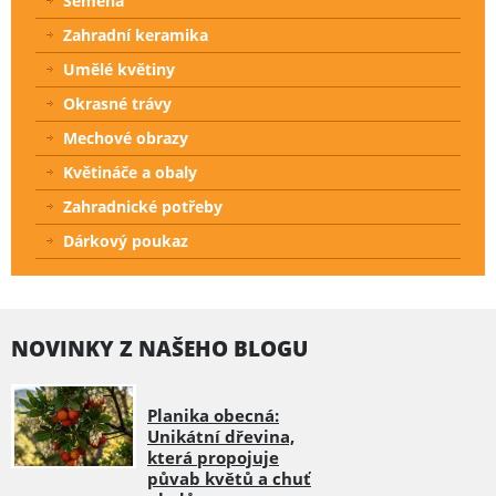
Semena
Zahradní keramika
Umělé květiny
Okrasné trávy
Mechové obrazy
Květináče a obaly
Zahradnické potřeby
Dárkový poukaz
NOVINKY Z NAŠEHO BLOGU
Planika obecná:
Unikátní dřevina,
která propojuje
půvab květů a chuť