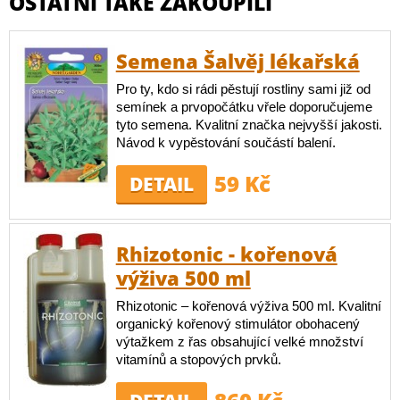
OSTATNÍ TAKÉ ZAKOUPILI
Semena Šalvěj lékařská
Pro ty, kdo si rádi pěstují rostliny sami již od
semínek a prvopočátku vřele doporučujeme
tyto semena. Kvalitní značka nejvyšší jakosti.
Návod k vypěstování součástí balení.
59 Kč
DETAIL
Rhizotonic - kořenová
výživa 500 ml
Rhizotonic – kořenová výživa 500 ml. Kvalitní
organický kořenový stimulátor obohacený
výtažkem z řas obsahující velké množství
vitamínů a stopových prvků.