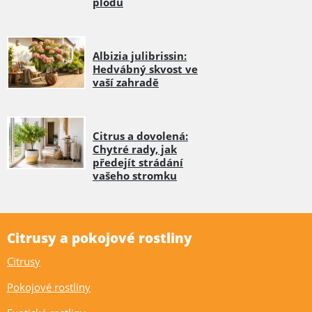
plodů
Albizia julibrissin:
Hedvábný skvost ve
vaší zahradě
Citrus a dovolená:
Chytré rady, jak
předejít strádání
vašeho stromku
Citrusy a pokojové rostliny
Citrusy
Pokojové rostliny