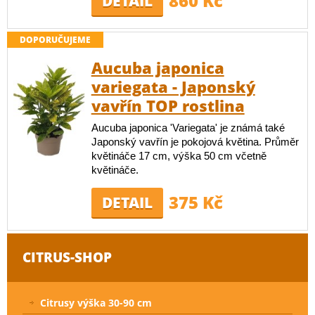
860 Kč
DETAIL
DOPORUČUJEME
Aucuba japonica
variegata - Japonský
vavřín TOP rostlina
Aucuba japonica 'Variegata' je známá také
Japonský vavřín je pokojová květina. Průměr
květináče 17 cm, výška 50 cm včetně
květináče.
375 Kč
DETAIL
CITRUS-SHOP
Citrusy výška 30-90 cm