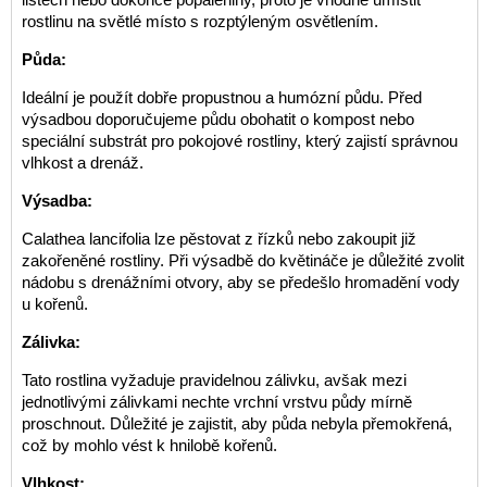
rostlinu na světlé místo s rozptýleným osvětlením.
Půda:
Ideální je použít dobře propustnou a humózní půdu. Před
výsadbou doporučujeme půdu obohatit o kompost nebo
speciální substrát pro pokojové rostliny, který zajistí správnou
vlhkost a drenáž.
Výsadba:
Calathea lancifolia lze pěstovat z řízků nebo zakoupit již
zakořeněné rostliny. Při výsadbě do květináče je důležité zvolit
nádobu s drenážními otvory, aby se předešlo hromadění vody
u kořenů.
Zálivka:
Tato rostlina vyžaduje pravidelnou zálivku, avšak mezi
jednotlivými zálivkami nechte vrchní vrstvu půdy mírně
proschnout. Důležité je zajistit, aby půda nebyla přemokřená,
což by mohlo vést k hnilobě kořenů.
Vlhkost: