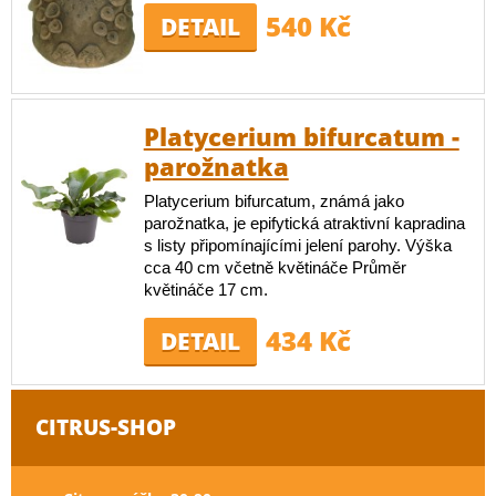
540 Kč
DETAIL
Platycerium bifurcatum -
parožnatka
Platycerium bifurcatum, známá jako
parožnatka, je epifytická atraktivní kapradina
s listy připomínajícími jelení parohy. Výška
cca 40 cm včetně květináče Průměr
květináče 17 cm.
434 Kč
DETAIL
CITRUS-SHOP