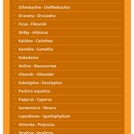
Difenbachie - Dieffenbachia
Dracena - Dracaena
Ficus - Fíkovník
Ibišky - Hibiscus
Kalátea - Calathea
Kamélie - Camellia
Kokodama
Nolina - Beaucarnea
Oleandr - Oleander
Eukalyptus - Eucalyptus
Pachira aquatica
Papyrus - Cyperus
Sansevieria - Tenura
Lopatkovec - Spathiphyllum
Stínovka - Polyscias
Strelície - Strelitzia