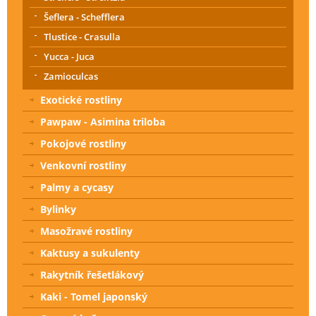
Šeflera - Schefflera
Tlustice - Crasulla
Yucca - Juca
Zamioculcas
Exotické rostliny
Pawpaw - Asimina triloba
Pokojové rostliny
Venkovní rostliny
Palmy a cycasy
Bylinky
Masožravé rostliny
Kaktusy a sukulenty
Rakytník řešetlákový
Kaki - Tomel japonský