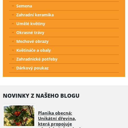
Semena
Zahradní keramika
Umělé květiny
Okrasné trávy
Mechové obrazy
Květináče a obaly
Zahradnické potřeby
Dárkový poukaz
NOVINKY Z NAŠEHO BLOGU
Planika obecná:
Unikátní dřevina,
která propojuje