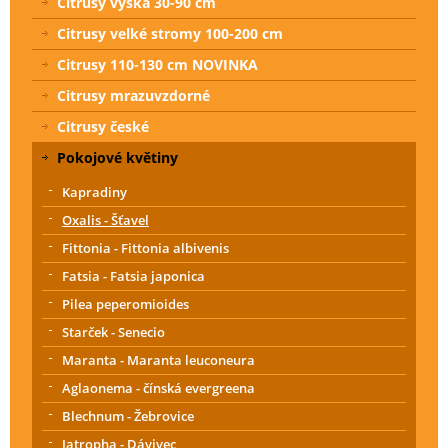
Citrusy výška 30-90 cm
Citrusy velké stromy 100-200 cm
Citrusy 110-130 cm NOVINKA
Citrusy mrazuvzdorné
Citrusy české
Pokojové květiny
Kapradiny
Oxalis - Šťavel
Fittonia - Fittonia albivenis
Fatsia - Fatsia japonica
Pilea peperomioides
Starček - Senecio
Maranta - Maranta leuconeura
Aglaonema - čínská evergreena
Blechnum - Žebrovice
Jatropha - Dávivec