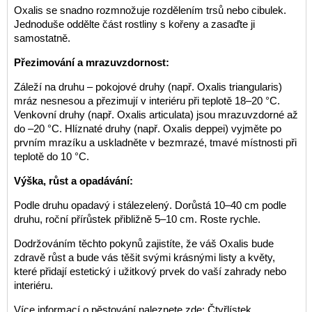
Oxalis se snadno rozmnožuje rozdělením trsů nebo cibulek.
Jednoduše oddělte část rostliny s kořeny a zasaďte ji
samostatně.
Přezimování a mrazuvzdornost:
Záleží na druhu – pokojové druhy (např. Oxalis triangularis)
mráz nesnesou a přezimují v interiéru při teplotě 18–20 °C.
Venkovní druhy (např. Oxalis articulata) jsou mrazuvzdorné až
do –20 °C. Hlíznaté druhy (např. Oxalis deppei) vyjměte po
prvním mrazíku a uskladněte v bezmrazé, tmavé místnosti při
teplotě do 10 °C.
Výška, růst a opadávání:
Podle druhu opadavý i stálezelený. Dorůstá 10–40 cm podle
druhu, roční přírůstek přibližně 5–10 cm. Roste rychle.
Dodržováním těchto pokynů zajistíte, že váš Oxalis bude
zdravě růst a bude vás těšit svými krásnými listy a květy,
které přidají estetický i užitkový prvek do vaší zahrady nebo
interiéru.
Více informací o pěstování naleznete zde:
Čtyřlístek