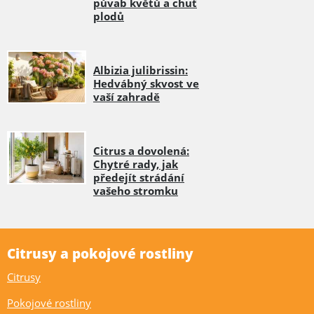
půvab květů a chuť
plodů
Albizia julibrissin:
Hedvábný skvost ve
vaší zahradě
Citrus a dovolená:
Chytré rady, jak
předejít strádání
vašeho stromku
Citrusy a pokojové rostliny
Citrusy
Pokojové rostliny