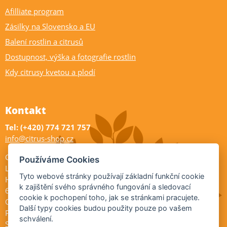
Afilliate program
Zásilky na Slovensko a EU
Balení rostlin a citrusů
Dostupnost, výška a fotografie rostlin
Kdy citrusy kvetou a plodí
Kontakt
Tel: (+420) 774 721 757
info@citrus-shop.cz
Citrus shop zahradnictví
Používáme Cookies
Legionářů 2
Tyto webové stránky používají základní funkční cookie
Hodonín
k zajištění svého správného fungování a sledovací
695 01
cookie k pochopení toho, jak se stránkami pracujete.
Otevřeno:
Další typy cookies budou použity pouze po vašem
Po-Pá 9-17
schválení.
So 9-11:30