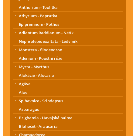
Anthurium - Toulitka
Athyrium - Papratka
Epipremnum - Pothos
Adiantum Raddianum - Netík
Nephrolepis exaltata - Ledviník
Monstera - filodendron
Adenium - Pouštní růže
Myrta - Myrthus
Alokázie - Alocasia
Agáve
Aloe
Šplhavnice - Scindapsus
Asparagus
Brighamia - Havajská palma
Blahočet - Araucaria
Chamaedorea