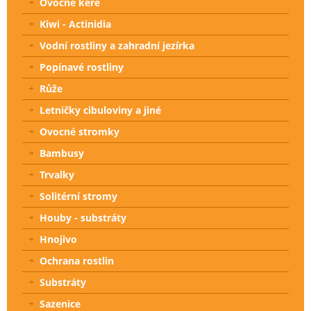
Ovocné keře
Kiwi - Actinidia
Vodní rostliny a zahradní jezírka
Popínavé rostliny
Růže
Letničky cibuloviny a jiné
Ovocné stromky
Bambusy
Trvalky
Solitérní stromy
Houby - substráty
Hnojivo
Ochrana rostlin
Substráty
Sazenice