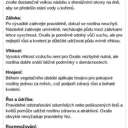
zvolte dostatečně velkou nádobu s drenážními otvory na dně,
aby se předešlo stání vody u kořenů.
Zálivka:
Po výsadbě zalévejte pravidelně, dokud se rostlina neuchytí.
Následně zalévejte umírněně, nechávajte půdu mezi zálivkami
lehce vyschnout. Oxalis je poměrně odolný vůči suchu, ale pro
nejlepší růst a kvetení je důležité udržovat půdu mírně vlhkou.
Vlhkost:
Vysoká vlhkost vzduchu není pro Oxalis nezbytně nutná, ale
rostlina dobře snáší běžné podmínky v domácnostech.
Hnojení:
Během vegetačního období aplikujte hnojivo pro pokojové
rostliny jednou za měsíc, což podpoří zdravý růst a bohaté
kvetení.
Řez a údržba:
Pravidelné odstraňování odumřelých nebo poškozených listů a
květů pomůže udržet rostlinu zdravou a atraktivní. Oxalis
obvykle nevyžaduje pravidelný řez.
Rozmnožování: