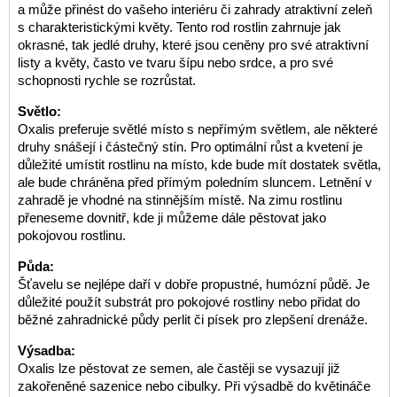
a může přinést do vašeho interiéru či zahrady atraktivní zeleň
s charakteristickými květy. Tento rod rostlin zahrnuje jak
okrasné, tak jedlé druhy, které jsou ceněny pro své atraktivní
listy a květy, často ve tvaru šípu nebo srdce, a pro své
schopnosti rychle se rozrůstat.
Světlo:
Oxalis preferuje světlé místo s nepřímým světlem, ale některé
druhy snášejí i částečný stín. Pro optimální růst a kvetení je
důležité umístit rostlinu na místo, kde bude mít dostatek světla,
ale bude chráněna před přímým poledním sluncem. Letnění v
zahradě je vhodné na stinnějším místě. Na zimu rostlinu
přeneseme dovnitř, kde ji můžeme dále pěstovat jako
pokojovou rostlinu.
Půda:
Šťavelu se nejlépe daří v dobře propustné, humózní půdě. Je
důležité použít substrát pro pokojové rostliny nebo přidat do
běžné zahradnické půdy perlit či písek pro zlepšení drenáže.
Výsadba:
Oxalis lze pěstovat ze semen, ale častěji se vysazují již
zakořeněné sazenice nebo cibulky. Při výsadbě do květináče