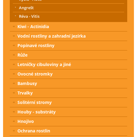
Angrešt
Réva - Vitis
Kiwi - Actinidia
Vodní rostliny a zahradní jezírka
Popínavé rostliny
Růže
Letničky cibuloviny a jiné
Ovocné stromky
Bambusy
Trvalky
Solitérní stromy
Houby - substráty
Hnojivo
Ochrana rostlin