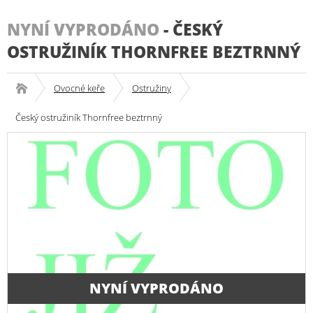
NYNÍ VYPRODÁNO
-
ČESKÝ
OSTRUŽINÍK THORNFREE BEZTRNNÝ
Ovocné keře
Ostružiny
Český ostružiník Thornfree beztrnný
NYNÍ VYPRODÁNO