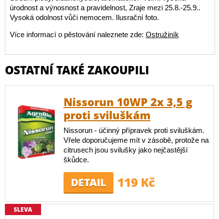
úrodnost a výnosnost a pravidelnost, Zraje mezi 25.8.-25.9..
Vysoká odolnost vůči nemocem. Ilusrační foto.
Více informací o pěstování naleznete zde:
Ostružiník
OSTATNÍ TAKÉ ZAKOUPILI
Nissorun 10WP 2x 3,5 g
proti sviluškám
Nissorun - účinný přípravek proti sviluškám.
Vřele doporučujeme mít v zásobě, protože na
citrusech jsou svilušky jako nejčastější
škůdce.
119 Kč
DETAIL
SLEVA