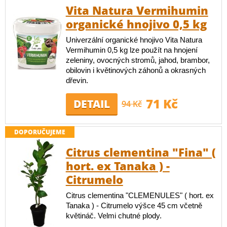
Vita Natura Vermihumin
organické hnojivo 0,5 kg
Univerzální organické hnojivo Vita Natura
Vermihumin 0,5 kg lze použít na hnojení
zeleniny, ovocných stromů, jahod, brambor,
obilovin i květinových záhonů a okrasných
dřevin.
71 Kč
DETAIL
94 Kč
DOPORUČUJEME
Citrus clementina "Fina" (
hort. ex Tanaka ) -
Citrumelo
Citrus clementina "CLEMENULES" ( hort. ex
Tanaka ) - Citrumelo výšce 45 cm včetně
květináč. Velmi chutné plody.