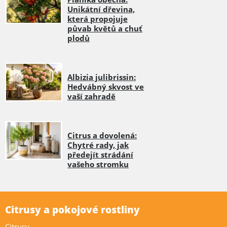
Unikátní dřevina,
která propojuje
půvab květů a chuť
plodů
Albizia julibrissin:
Hedvábný skvost ve
vaší zahradě
Citrus a dovolená:
Chytré rady, jak
předejít strádání
vašeho stromku
Citrusy a pokojové rostliny
Citrusy