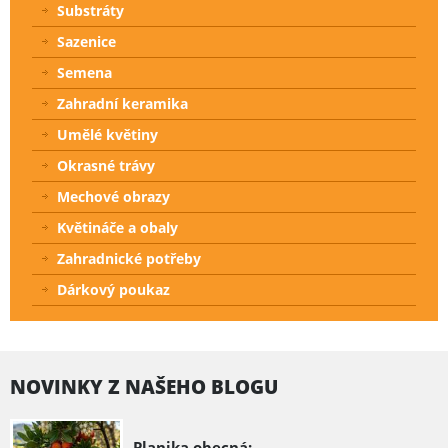
Substráty
Sazenice
Semena
Zahradní keramika
Umělé květiny
Okrasné trávy
Mechové obrazy
Květináče a obaly
Zahradnické potřeby
Dárkový poukaz
NOVINKY Z NAŠEHO BLOGU
Planika obecná: