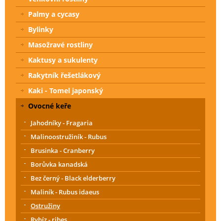
Palmy a cycasy
Bylinky
Masožravé rostliny
Kaktusy a sukulenty
Rakytník řešetlákový
Kaki - Tomel japonský
Ovocné keře
Jahodníky - Fragaria
Malinoostružiník - Rubus
Brusinka - Cranberry
Borůvka kanadská
Bez černý - Black elderberry
Maliník - Rubus idaeus
Ostružiny
Rybíz - ribes