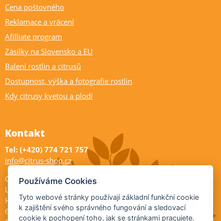
Cena poštovného
Reklamace a vrácení
Afilliate program
Zásilky na Slovensko a EU
Balení rostlin a citrusů
Dostupnost, výška a fotografie rostlin
Kdy citrusy kvetou a plodí
Kontakt
Tel: (+420) 774 721 757
info@citrus-shop.cz
Citrus shop zahradnictví
Používáme Cookies
Legionářů 2
Tyto webové stránky používají základní funkční cookie
Hodonín
k zajištění svého správného fungování a sledovací
695 01
cookie k pochopení toho, jak se stránkami pracujete.