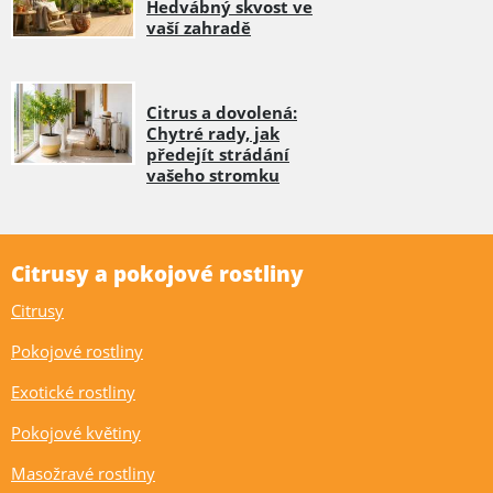
Hedvábný skvost ve
vaší zahradě
Citrus a dovolená:
Chytré rady, jak
předejít strádání
vašeho stromku
Citrusy a pokojové rostliny
Citrusy
Pokojové rostliny
Exotické rostliny
Pokojové květiny
Masožravé rostliny