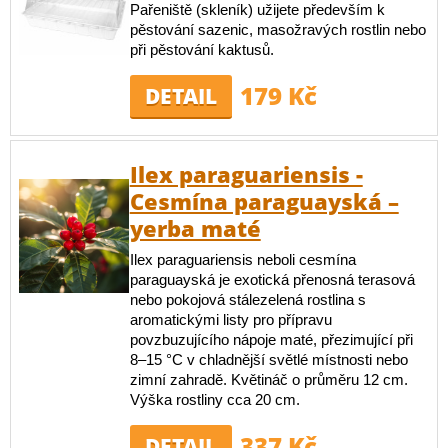
Pařeniště (skleník) užijete především k
pěstování sazenic, masožravých rostlin nebo
při pěstování kaktusů.
179 Kč
DETAIL
Ilex paraguariensis -
Cesmína paraguayská –
yerba maté
Ilex paraguariensis neboli cesmína
paraguayská je exotická přenosná terasová
nebo pokojová stálezelená rostlina s
aromatickými listy pro přípravu
povzbuzujícího nápoje maté, přezimující při
8–15 °C v chladnější světlé místnosti nebo
zimní zahradě. Květináč o průměru 12 cm.
Výška rostliny cca 20 cm.
337 Kč
DETAIL