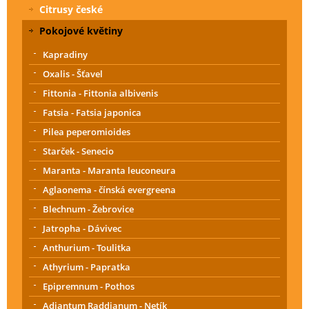
Citrusy české
Pokojové květiny
Kapradiny
Oxalis - Šťavel
Fittonia - Fittonia albivenis
Fatsia - Fatsia japonica
Pilea peperomioides
Starček - Senecio
Maranta - Maranta leuconeura
Aglaonema - čínská evergreena
Blechnum - Žebrovice
Jatropha - Dávivec
Anthurium - Toulitka
Athyrium - Papratka
Epipremnum - Pothos
Adiantum Raddianum - Netík