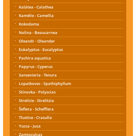
Kalátea - Calathea
Kamélie - Camellia
Kokodama
Nolina - Beaucarnea
Oleandr - Oleander
Eukalyptus - Eucalyptus
Pachira aquatica
Papyrus - Cyperus
Sansevieria - Tenura
Lopatkovec - Spathiphyllum
Stínovka - Polyscias
Strelície - Strelitzia
Šeflera - Schefflera
Tlustice - Crasulla
Yucca - Juca
Zamioculcas