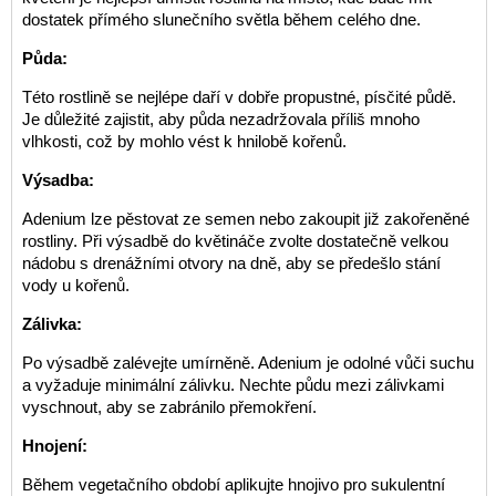
dostatek přímého slunečního světla během celého dne.
Půda:
Této rostlině se nejlépe daří v dobře propustné, písčité půdě.
Je důležité zajistit, aby půda nezadržovala příliš mnoho
vlhkosti, což by mohlo vést k hnilobě kořenů.
Výsadba:
Adenium lze pěstovat ze semen nebo zakoupit již zakořeněné
rostliny. Při výsadbě do květináče zvolte dostatečně velkou
nádobu s drenážními otvory na dně, aby se předešlo stání
vody u kořenů.
Zálivka:
Po výsadbě zalévejte umírněně. Adenium je odolné vůči suchu
a vyžaduje minimální zálivku. Nechte půdu mezi zálivkami
vyschnout, aby se zabránilo přemokření.
Hnojení:
Během vegetačního období aplikujte hnojivo pro sukulentní