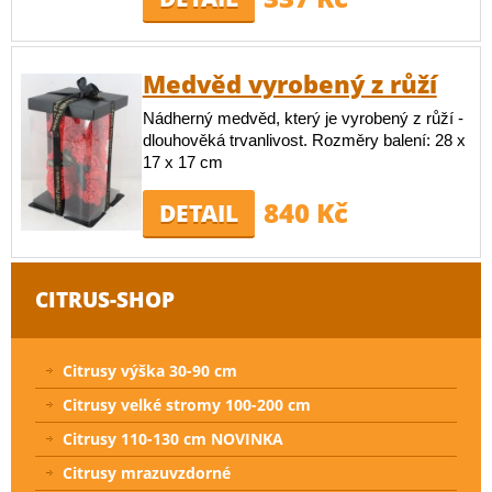
Medvěd vyrobený z růží
Nádherný medvěd, který je vyrobený z růží -
dlouhověká trvanlivost. Rozměry balení: 28 x
17 x 17 cm
840 Kč
DETAIL
CITRUS-SHOP
Citrusy výška 30-90 cm
Citrusy velké stromy 100-200 cm
Citrusy 110-130 cm NOVINKA
Citrusy mrazuvzdorné