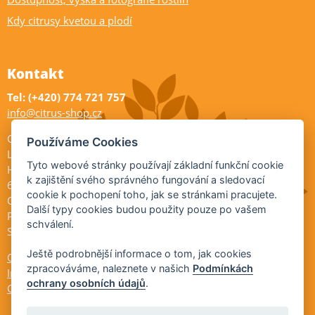
Kdy citrusy kvetou a plodí
Kontakt
Tel: (+420) 774 721 757
info@citrus-shop.cz
Citrus shop zahradnictví
Používáme Cookies
Legionářů 2
Tyto webové stránky používají základní funkční cookie
Hodonín
k zajištění svého správného fungování a sledovací
695 01
cookie k pochopení toho, jak se stránkami pracujete.
Otevřeno:
Další typy cookies budou použity pouze po vašem
Po-Pá 9-17
schválení.
So 9-11:30
Ještě podrobnější informace o tom, jak cookies
Ochrana osobních údajů
zpracováváme, naleznete v našich
Podmínkách
Informace ÚKZÚZ
ochrany osobních údajů
.
Cookies