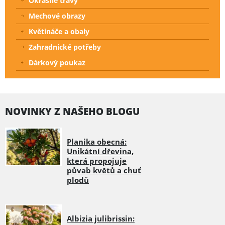
Okrasné trávy
Mechové obrazy
Květináče a obaly
Zahradnické potřeby
Dárkový poukaz
NOVINKY Z NAŠEHO BLOGU
Planika obecná:
Unikátní dřevina,
která propojuje
půvab květů a chuť
plodů
Albizia julibrissin: