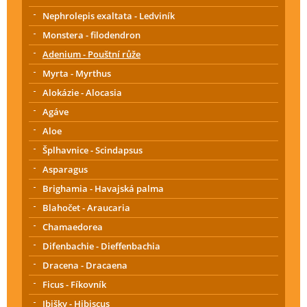
Nephrolepis exaltata - Ledviník
Monstera - filodendron
Adenium - Pouštní růže
Myrta - Myrthus
Alokázie - Alocasia
Agáve
Aloe
Šplhavnice - Scindapsus
Asparagus
Brighamia - Havajská palma
Blahočet - Araucaria
Chamaedorea
Difenbachie - Dieffenbachia
Dracena - Dracaena
Ficus - Fíkovník
Ibišky - Hibiscus