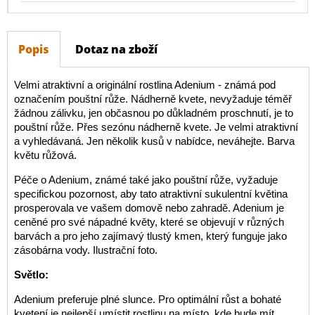
Popis
Dotaz na zboží
Velmi atraktivní a originální rostlina Adenium - známá pod
označením pouštní růže. Nádherně kvete, nevyžaduje téměř
žádnou zálivku, jen občasnou po důkladném proschnutí, je to
pouštní růže. Přes sezónu nádherně kvete. Je velmi atraktivní
a vyhledávaná. Jen několik kusů v nabídce, neváhejte. Barva
květu růžová.
Péče o Adenium, známé také jako pouštní růže, vyžaduje
specifickou pozornost, aby tato atraktivní sukulentní květina
prosperovala ve vašem domově nebo zahradě. Adenium je
ceněné pro své nápadné květy, které se objevují v různých
barvách a pro jeho zajímavý tlustý kmen, který funguje jako
zásobárna vody. Ilustrační foto.
Světlo:
Adenium preferuje plné slunce. Pro optimální růst a bohaté
kvetení je nejlepší umístit rostlinu na místo, kde bude mít