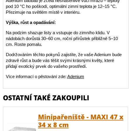
Adenium baobab je zcela nesnášenlivé vůči mrazu – teploty
pod 10 °C ho poškodí, optimální zimní teplota je 12–15 °C.
Přezimuje na světlém místě v interiéru.
Výška, růst a opadávání:
Na podzim shazuje listy a vstupuje do zimního klidu. V
nádobách dorůstá 30–60 cm, roční přírůstek přibližně 5–10
cm. Roste pomalu.
Dodržováním těchto pokynů zajistíte, že vaše Adenium bude
zdravě růst a bude vás těšit svými krásnými květy, které
přidají exotický prvek do vašeho prostředí.
Více informací o pěstování zde:
Adenium
OSTATNÍ TAKÉ ZAKOUPILI
Minipařeniště - MAXI 47 x
34 x 8 cm