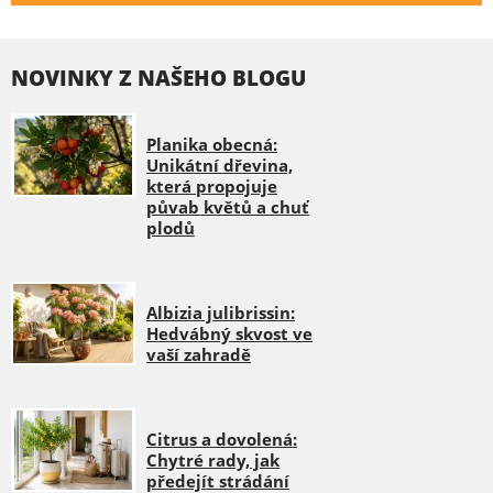
NOVINKY Z NAŠEHO BLOGU
Planika obecná:
Unikátní dřevina,
která propojuje
půvab květů a chuť
plodů
Albizia julibrissin:
Hedvábný skvost ve
vaší zahradě
Citrus a dovolená:
Chytré rady, jak
předejít strádání