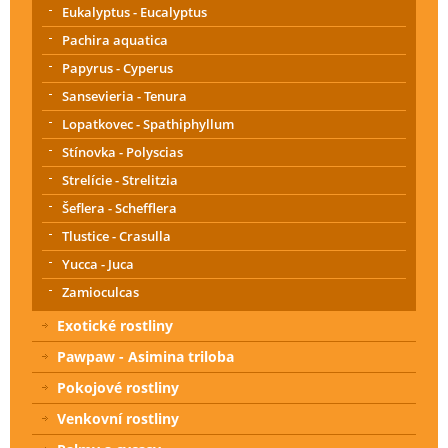
Eukalyptus - Eucalyptus
Pachira aquatica
Papyrus - Cyperus
Sansevieria - Tenura
Lopatkovec - Spathiphyllum
Stínovka - Polyscias
Strelície - Strelitzia
Šeflera - Schefflera
Tlustice - Crasulla
Yucca - Juca
Zamioculcas
Exotické rostliny
Pawpaw - Asimina triloba
Pokojové rostliny
Venkovní rostliny