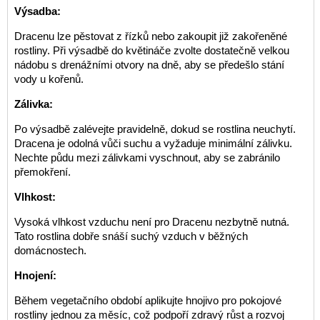
Výsadba:
Dracenu lze pěstovat z řízků nebo zakoupit již zakořeněné
rostliny. Při výsadbě do květináče zvolte dostatečně velkou
nádobu s drenážními otvory na dně, aby se předešlo stání
vody u kořenů.
Zálivka:
Po výsadbě zalévejte pravidelně, dokud se rostlina neuchytí.
Dracena je odolná vůči suchu a vyžaduje minimální zálivku.
Nechte půdu mezi zálivkami vyschnout, aby se zabránilo
přemokření.
Vlhkost:
Vysoká vlhkost vzduchu není pro Dracenu nezbytně nutná.
Tato rostlina dobře snáší suchý vzduch v běžných
domácnostech.
Hnojení:
Během vegetačního období aplikujte hnojivo pro pokojové
rostliny jednou za měsíc, což podpoří zdravý růst a rozvoj