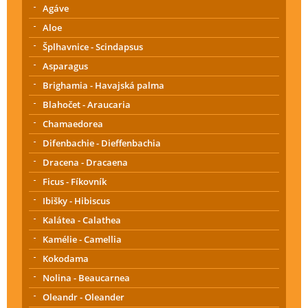
Agáve
Aloe
Šplhavnice - Scindapsus
Asparagus
Brighamia - Havajská palma
Blahočet - Araucaria
Chamaedorea
Difenbachie - Dieffenbachia
Dracena - Dracaena
Ficus - Fíkovník
Ibišky - Hibiscus
Kalátea - Calathea
Kamélie - Camellia
Kokodama
Nolina - Beaucarnea
Oleandr - Oleander