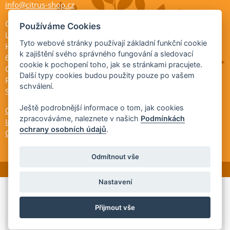
info@citrus-shop.cz
Citrus shop zahradnictví
Používáme Cookies
Legionářů 2
Tyto webové stránky používají základní funkční cookie
Hodonín
k zajištění svého správného fungování a sledovací
695 01
cookie k pochopení toho, jak se stránkami pracujete.
Otevřeno:
Další typy cookies budou použity pouze po vašem
Po-Pá 9-17
schválení.
So 9-11:30
Ještě podrobnější informace o tom, jak cookies
Ochrana osobních údajů
zpracováváme, naleznete v našich
Podmínkách
Informace ÚKZÚZ
ochrany osobních údajů
.
Cookies
Odmítnout vše
Nastavení
© 2026 Citrus-shop.cz -
Partnerský
Přijmout vše
program
Partner ID: