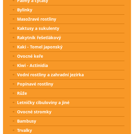
Palmy a cycasy
Bylinky
Masožravé rostliny
Kaktusy a sukulenty
Rakytník řešetlákový
Kaki - Tomel japonský
Ovocné keře
Kiwi - Actinidia
Vodní rostliny a zahradní jezírka
Popínavé rostliny
Růže
Letničky cibuloviny a jiné
Ovocné stromky
Bambusy
Trvalky