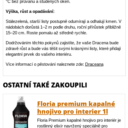
°C bez průvanu a studených oken.
Výška, růst a opadávání:
Stálezelená, starší listy postupně odumírají a odhalují kmen. V
nádobách dorůstá 1–2 m podle druhu, roční přírůstek přibližně
15–20 cm. Roste pomalu až středně rychle.
Dodržováním těchto pokynů zajistíte, že vaše Dracena bude
zdravě růst a bude vás těšit svými krásnými listy, které přidají
elegantní prvek do vašeho interiéru.
Více informací o pěstování naleznete zde:
Draceana
OSTATNÍ TAKÉ ZAKOUPILI
Floria premium kapalné
hnojivo pro interier 1l
Floria Premium kapalné hnojivo pro interiér je
rostlinný elixír navržený speciálně pro