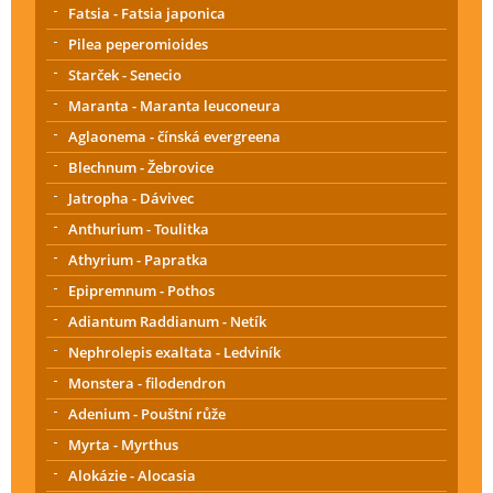
Fatsia - Fatsia japonica
Pilea peperomioides
Starček - Senecio
Maranta - Maranta leuconeura
Aglaonema - čínská evergreena
Blechnum - Žebrovice
Jatropha - Dávivec
Anthurium - Toulitka
Athyrium - Papratka
Epipremnum - Pothos
Adiantum Raddianum - Netík
Nephrolepis exaltata - Ledviník
Monstera - filodendron
Adenium - Pouštní růže
Myrta - Myrthus
Alokázie - Alocasia