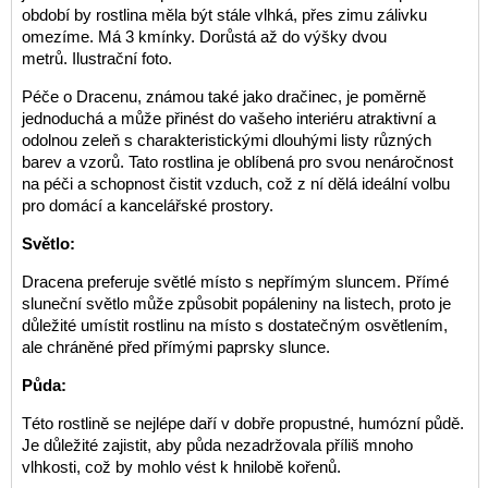
období by rostlina měla být stále vlhká, přes zimu zálivku
omezíme. Má 3 kmínky. Dorůstá až do výšky dvou
metrů. Ilustrační foto.
Péče o Dracenu, známou také jako dračinec, je poměrně
jednoduchá a může přinést do vašeho interiéru atraktivní a
odolnou zeleň s charakteristickými dlouhými listy různých
barev a vzorů. Tato rostlina je oblíbená pro svou nenáročnost
na péči a schopnost čistit vzduch, což z ní dělá ideální volbu
pro domácí a kancelářské prostory.
Světlo:
Dracena preferuje světlé místo s nepřímým sluncem. Přímé
sluneční světlo může způsobit popáleniny na listech, proto je
důležité umístit rostlinu na místo s dostatečným osvětlením,
ale chráněné před přímými paprsky slunce.
Půda:
Této rostlině se nejlépe daří v dobře propustné, humózní půdě.
Je důležité zajistit, aby půda nezadržovala příliš mnoho
vlhkosti, což by mohlo vést k hnilobě kořenů.