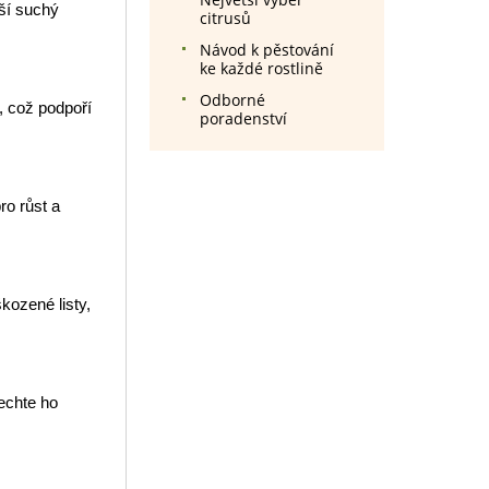
ší suchý
citrusů
Návod k pěstování
ke každé rostlině
Odborné
, což podpoří
poradenství
o růst a
kozené listy,
echte ho