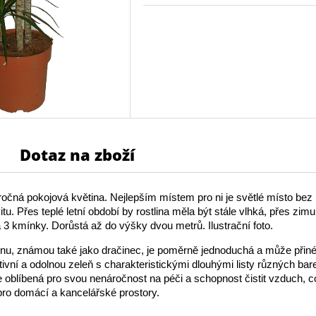
Dotaz na zboží
čná pokojová květina. Nejlepším místem pro ni je světlé místo bez
tu. Přes teplé letní období by rostlina měla být stále vlhká, přes zimu
 kmínky. Dorůstá až do výšky dvou metrů. Ilustrační foto.
nu, známou také jako dračinec, je poměrně jednoduchá a může přin
ktivní a odolnou zeleň s charakteristickými dlouhými listy různých bar
je oblíbená pro svou nenáročnost na péči a schopnost čistit vzduch, c
 pro domácí a kancelářské prostory.