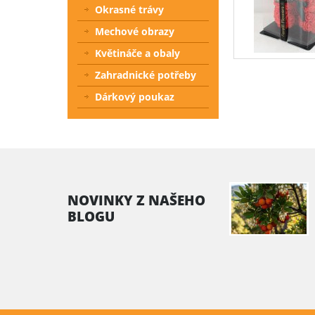
Okrasné trávy
Mechové obrazy
Květináče a obaly
Zahradnické potřeby
Dárkový poukaz
NOVINKY Z NAŠEHO
BLOGU