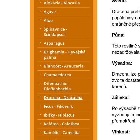
Světlo:
Alokázie - Alocasia
Dracena prefe
Agáve
popáleniny na 
Aloe
chráněné pře
Šplhavnice -
Scindapsus
Půda:
Asparagus
Této rostlině 
Brighamia - Havajská
nezadržovala 
palma
Výsadba:
Blahočet - Araucaria
Dracenu lze p
Chamaedorea
zvolte dostat
Difenbachie -
kořenů.
Dieffenbachia
Zálivka:
Dracena - Dracaena
Ficus - Fíkovník
Po výsadbě za
vyžaduje mini
Ibišky - Hibiscus
přemokření.
Kalátea - Calathea
Vlhkost:
Kamélie - Camellia