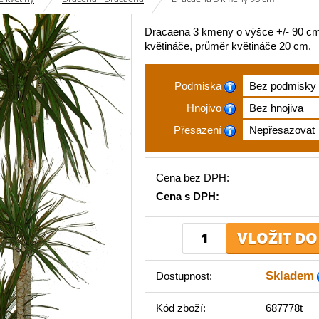
Dracaena 3 kmeny o výšce +/- 90 c
květináče, průměr květináče 20 cm.
Podmiska
Hnojivo
Přesazení
Cena bez DPH:
Cena s DPH:
Skladem
Dostupnost:
Kód zboží:
687778t