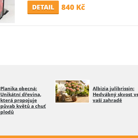
840 Kč
DETAIL
Planika obecná:
Albizia julibrissin:
Unikátní dřevina,
Hedvábný skvost v
která propojuje
vaší zahradě
půvab květů a chuť
plodů