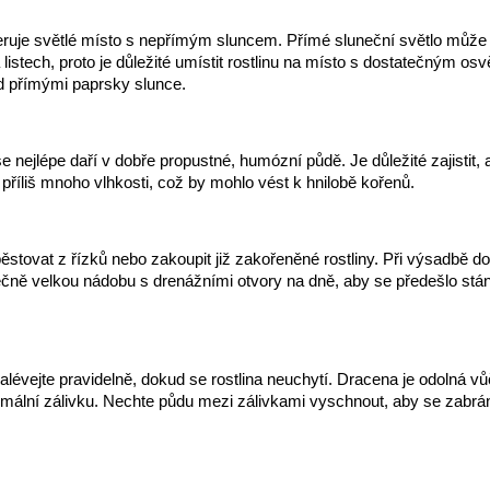
ruje světlé místo s nepřímým sluncem. Přímé sluneční světlo může
listech, proto je důležité umístit rostlinu na místo s dostatečným osv
d přímými paprsky slunce.
se nejlépe daří v dobře propustné, humózní půdě. Je důležité zajistit,
příliš mnoho vlhkosti, což by mohlo vést k hnilobě kořenů.
ěstovat z řízků nebo zakoupit již zakořeněné rostliny. Při výsadbě d
ečně velkou nádobu s drenážními otvory na dně, aby se předešlo stá
lévejte pravidelně, dokud se rostlina neuchytí. Dracena je odolná vů
mální zálivku. Nechte půdu mezi zálivkami vyschnout, aby se zabrán