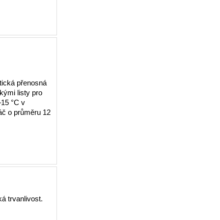
otická přenosná
kými listy pro
–15 °C v
náč o průměru 12
á trvanlivost.