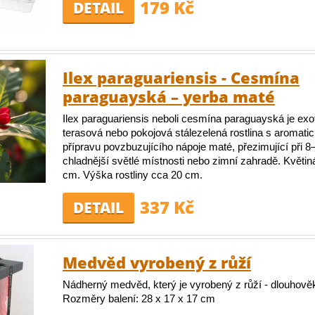
179 Kč
DETAIL
Ilex paraguariensis - Cesmína
paraguayská – yerba maté
Ilex paraguariensis neboli cesmína paraguayská je ex
terasová nebo pokojová stálezelená rostlina s aromatic
přípravu povzbuzujícího nápoje maté, přezimující při 8
chladnější světlé místnosti nebo zimní zahradě. Květi
cm. Výška rostliny cca 20 cm.
337 Kč
DETAIL
Medvěd vyrobený z růží
Nádherný medvěd, který je vyrobený z růží - dlouhověk
Rozměry balení: 28 x 17 x 17 cm