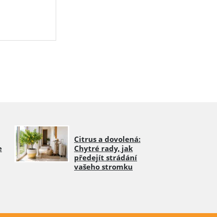
Citrus a dovolená:
e
Chytré rady, jak
předejít strádání
vašeho stromku