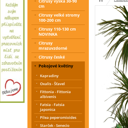
Citrusy výška 30-90
cm
Citrusy velké stromy
100-200 cm
Citrusy 110-130 cm
NOVINKA
Citrusy
mrazuvzdorné
Citrusy české
Pokojové květiny
Kapradiny
Oxalis - Šťavel
Fittonia - Fittonia
albivenis
Fatsia - Fatsia
japonica
Pilea peperomioides
Starček - Senecio