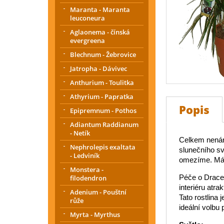
Maranta - Maranta
leuconeura
Aglaonema - čínská
evergreena
Blechnum - Žebrovice
Jatropha - Dávivec
Anthurium - Toulitka
Athyrium - Papratka
Popis
Epipremnum - Pothos
Adiantum Raddianum
- Netík
Celkem nenáro
Nephrolepis exaltata
slunečního svi
- Ledviník
omezíme. Má 3
Monstera -
Péče o Drace
filodendron
interiéru atra
Adenium - Pouštní
Tato rostlina 
růže
ideální volbu
Myrta - Myrthus