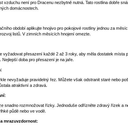
t vzduchu není pro Dracenu nezbytně nutná. Tato rostlina dobře sná
ných domácnostech.
ního období aplikujte hnojivo pro pokojové rostliny jednou za měsíc
 rozvoj listů. V zimních měsících hnojení omezte.
:
vyžadovat přesazení každé 2 až 3 roky, aby měla dostatek místa pr
. Nejlepší doba pro přesazení je na jaře.
:
le nevyžaduje pravidelný řez. Můžete však odstranit staré nebo poš
ůstala atraktivní a zdravá.
ní:
 lze snadno rozmnožovat řízky. Jednoduše odřízněte zdravý řízek a n
vlhké půdě nebo ve vodě.
 a mrazuvzdornost: