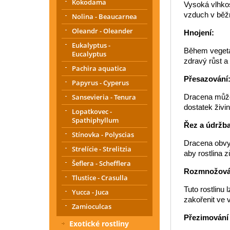
Kokodama
Vysoká vlhkos
vzduch v běž
Nolina - Beaucarnea
Oleandr - Oleander
Hnojení:
Eukalyptus -
Během vegetač
Eucalyptus
zdravý růst a
Pachira aquatica
Přesazování
Papyrus - Cyperus
Dracena může 
Sansevieria - Tenura
dostatek živin
Lopatkovec -
Spathiphyllum
Řez a údržba
Stínovka - Polyscias
Dracena obvyk
Strelície - Strelitzia
aby rostlina z
Šeflera - Schefflera
Rozmnožová
Tlustice - Crasulla
Tuto rostlinu
Yucca - Juca
zakořenit ve 
Zamioculcas
Přezimování
Exotické rostliny