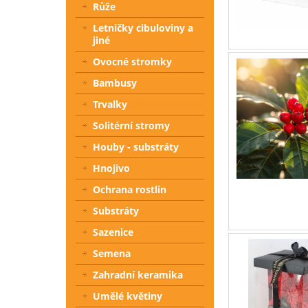
Růže
Letničky cibuloviny a
jiné
Ovocné stromky
Bambusy
Trvalky
Solitérní stromy
Houby - substráty
Hnojivo
Ochrana rostlin
Substráty
Sazenice
Semena
Zahradní keramika
Umělé květiny