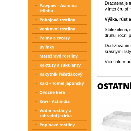
Dracaena je t
Pawpaw - Asimina
v interiéru p
triloba
Výška, růst 
Pokojové rostliny
Venkovní rostliny
Stálezelená, 
druhu, roční 
Palmy a cycasy
Dodržováním t
Bylinky
krásnými listy
Masožravé rostliny
Více informac
Kaktusy a sukulenty
Rakytník řešetlákový
OSTATNÍ
Kaki - Tomel japonský
Ovocné keře
Kiwi - Actinidia
Vodní rostliny a
zahradní jezírka
Popínavé rostliny