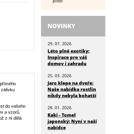
plodí
NOVINKY
29. 07. 2026
Léto plné exotiky:
Inspirace pro váš
domov i zahradu
25. 03. 2026
Jaro klepe na dveře:
 přímého
Naše nabídka rostlin
 zálivku
nikdy nebyla bohatší
ést do vašeho
28. 01. 2026
ev a vzorů.
Kaki - Tomel
ož z ní dělá
japonský: Nyní v naší
nabídce