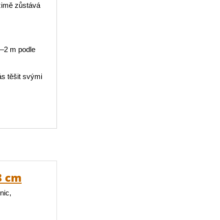
 zimě zůstává
1–2 m podle
s těšit svými
8 cm
nic,