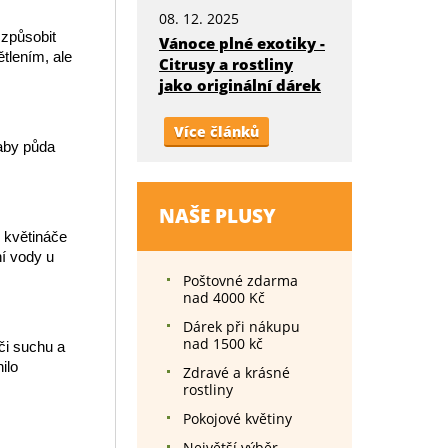
08. 12. 2025
 způsobit
Vánoce plné exotiky -
ětlením, ale
Citrusy a rostliny
jako originální dárek
Více článků
 aby půda
NAŠE PLUSY
o květináče
ní vody u
Poštovné zdarma
nad 4000 Kč
Dárek při nákupu
nad 1500 kč
či suchu a
ilo
Zdravé a krásné
rostliny
Pokojové květiny
Největší výběr