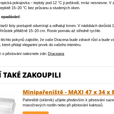
ropická pokojovka – teploty pod 12 °C ji poškodí, mráz nesnesne. V
ři teplotě 15–20 °C bez průvanu a studených oken.
a opadávání:
starší listy postupně odumírají a odhalují kmen. V nádobách dorůstá 
přírůstek přibližně 15–20 cm. Roste pomalu až středně rychle.
ěchto pokynů zajistíte, že vaše Dracena bude zdravě růst a bude vá
, které přidají elegantní prvek do vašeho interiéru.
í o pěstování naleznete zde:
Draceana
 TAKÉ ZAKOUPILI
Minipařeniště - MAXI 47 x 34 x 
Pařeniště (skleník) užijete především k pěstování saze
masožravých rostlin nebo při pěstování kaktusů.