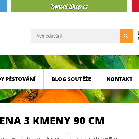
Y PĚSTOVÁNÍ
BLOG SOUTĚŽE
KONTAKT
ENA 3 KMENY 90 CM
 květiny
Dracena - Dracaena
Dracaena 3 kmeny 90 cm