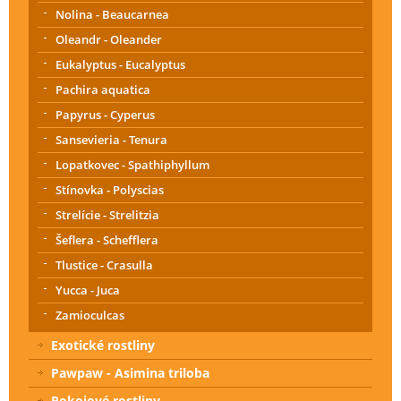
Nolina - Beaucarnea
Oleandr - Oleander
Eukalyptus - Eucalyptus
Pachira aquatica
Papyrus - Cyperus
Sansevieria - Tenura
Lopatkovec - Spathiphyllum
Stínovka - Polyscias
Strelície - Strelitzia
Šeflera - Schefflera
Tlustice - Crasulla
Yucca - Juca
Zamioculcas
Exotické rostliny
Pawpaw - Asimina triloba
Pokojové rostliny