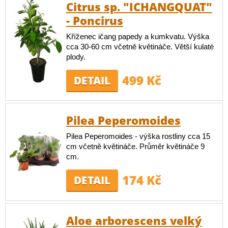
Citrus sp. "ICHANGQUAT"
- Poncirus
Kříženec ičang papedy a kumkvatu. Výška
cca 30-60 cm včetně květináče. Větší kulaté
plody.
499 Kč
DETAIL
Pilea Peperomoides
Pilea Peperomoides - výška rostliny cca 15
cm včetně květináče. Průměr květináče 9
cm.
174 Kč
DETAIL
Aloe arborescens velký