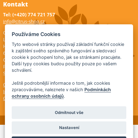
Kontakt
Tel: (+420) 774 721 757
info@citrus-shop.cz
Citrus shop zahradnictví
Používáme Cookies
Legionářů 2
Tyto webové stránky používají základní funkční cookie
Hodonín
k zajištění svého správného fungování a sledovací
695 01
cookie k pochopení toho, jak se stránkami pracujete.
Otevřeno:
Další typy cookies budou použity pouze po vašem
Po-Pá 9-17
schválení.
So 9-11:30
Ještě podrobnější informace o tom, jak cookies
Ochrana osobních údajů
zpracováváme, naleznete v našich
Podmínkách
Informace ÚKZÚZ
ochrany osobních údajů
.
Cookies
Odmítnout vše
Nastavení
© 2026 Citrus-shop.cz -
Partnerský