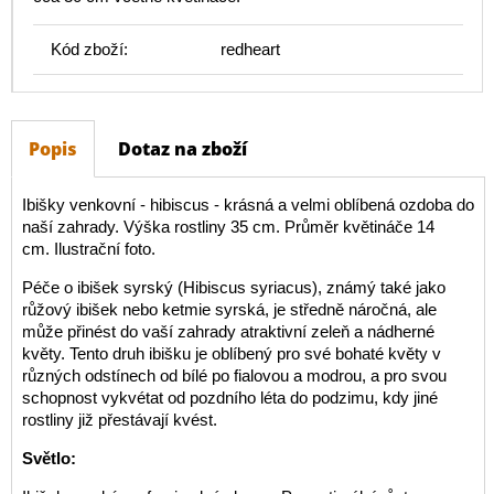
Kód zboží:
redheart
Popis
Dotaz na zboží
Ibišky venkovní - hibiscus - krásná a velmi oblíbená ozdoba do
naší zahrady. Výška rostliny 35 cm. Průměr květináče 14
cm. Ilustrační foto.
Péče o ibišek syrský (Hibiscus syriacus), známý také jako
růžový ibišek nebo ketmie syrská, je středně náročná, ale
může přinést do vaší zahrady atraktivní zeleň a nádherné
květy. Tento druh ibišku je oblíbený pro své bohaté květy v
různých odstínech od bílé po fialovou a modrou, a pro svou
schopnost vykvétat od pozdního léta do podzimu, kdy jiné
rostliny již přestávají kvést.
Světlo: