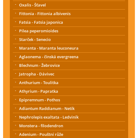
Oxalis - Šťavel
Fittonia - Fittonia albivenis
Fatsia - Fatsia japonica
Pilea peperomioides
Starček - Senecio
Maranta - Maranta leuconeura
Aglaonema - čínská evergreena
Blechnum - Žebrovice
Jatropha - Dávivec
Anthurium - Toulitka
Athyrium - Papratka
Epipremnum - Pothos
Adiantum Raddianum - Netík
Nephrolepis exaltata - Ledviník
Monstera - filodendron
Adenium - Pouštní růže