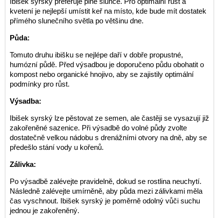
Ibišek syrský preferuje plné slunce. Pro optimální růst a
kvetení je nejlepší umístit keř na místo, kde bude mít dostatek
přímého slunečního světla po většinu dne.
Půda:
Tomuto druhu ibišku se nejlépe daří v dobře propustné,
humózní půdě. Před výsadbou je doporučeno půdu obohatit o
kompost nebo organické hnojivo, aby se zajistily optimální
podmínky pro růst.
Výsadba:
Ibišek syrský lze pěstovat ze semen, ale častěji se vysazují již
zakořeněné sazenice. Při výsadbě do volné půdy zvolte
dostatečně velkou nádobu s drenážními otvory na dně, aby se
předešlo stání vody u kořenů.
Zálivka:
Po výsadbě zalévejte pravidelně, dokud se rostlina neuchytí.
Následně zalévejte umírněně, aby půda mezi zálivkami měla
čas vyschnout. Ibišek syrský je poměrně odolný vůči suchu
jednou je zakořeněný.