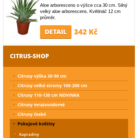
Aloe arborescens o výšce cca 30 cm. Silný
velký aloe arborescens. Květináč 12 cm
průměr.
342 Kč
DETAIL
CITRUS-SHOP
Citrusy výška 30-90 cm
Citrusy velké stromy 100-200 cm
Citrusy 110-130 cm NOVINKA
Citrusy mrazuvzdorné
Citrusy české
Pokojové květiny
Kapradiny