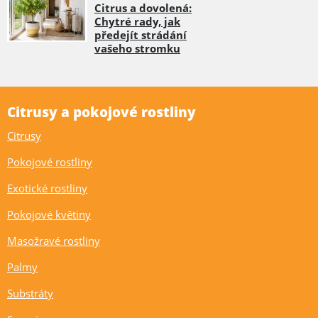
Citrus a dovolená:
Chytré rady, jak
předejít strádání
vašeho stromku
Citrusy a pokojové rostliny
Citrusy
Pokojové rostliny
Exotické rostliny
Pokojové květiny
Masožravé rostliny
Palmy
Substráty