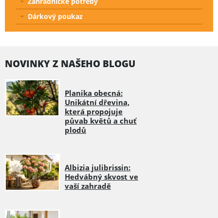
Zahradnické potřeby
Dárkový poukaz
NOVINKY Z NAŠEHO BLOGU
Planika obecná:
Unikátní dřevina,
která propojuje
půvab květů a chuť
plodů
Albizia julibrissin:
Hedvábný skvost ve
vaší zahradě