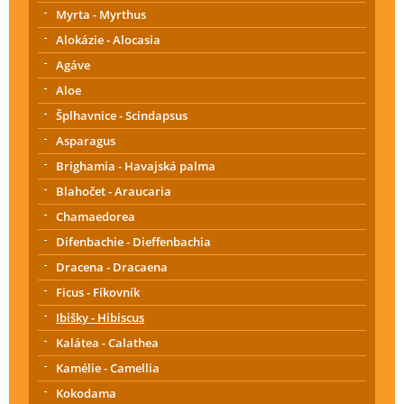
Myrta - Myrthus
Alokázie - Alocasia
Agáve
Aloe
Šplhavnice - Scindapsus
Asparagus
Brighamia - Havajská palma
Blahočet - Araucaria
Chamaedorea
Difenbachie - Dieffenbachia
Dracena - Dracaena
Ficus - Fíkovník
Ibišky - Hibiscus
Kalátea - Calathea
Kamélie - Camellia
Kokodama