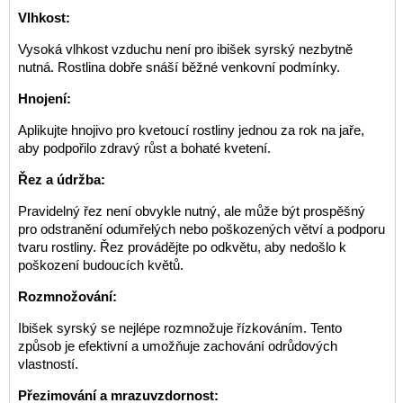
Vlhkost:
Vysoká vlhkost vzduchu není pro ibišek syrský nezbytně
nutná. Rostlina dobře snáší běžné venkovní podmínky.
Hnojení:
Aplikujte hnojivo pro kvetoucí rostliny jednou za rok na jaře,
aby podpořilo zdravý růst a bohaté kvetení.
Řez a údržba:
Pravidelný řez není obvykle nutný, ale může být prospěšný
pro odstranění odumřelých nebo poškozených větví a podporu
tvaru rostliny. Řez provádějte po odkvětu, aby nedošlo k
poškození budoucích květů.
Rozmnožování:
Ibišek syrský se nejlépe rozmnožuje řízkováním. Tento
způsob je efektivní a umožňuje zachování odrůdových
vlastností.
Přezimování a mrazuvzdornost: