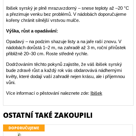
Ibišek syrský je plně mrazuvzdorný – snese teploty až –20 °C
a přezimuje venku bez problémů. V nádobách doporučujeme
kořeny chránit silnější vrstvou mulče.
Výška, růst a opadávání:
Opadavý – na podzim shazuje listy a na jaře raší znovu. V
nádobách dorůstá 1–2 m, na zahradě až 3 m, roční přírůstek
přibližně 20–30 cm. Roste středně rychle.
Dodržováním těchto pokynů zajistíte, že váš ibišek syrský
bude zdravě růst a každý rok vás obdarovává nádhernými
květy, které dodají vaší zahradě nejen krásu, ale i příjemnou
vůni.
Více informací o pěstování naleznete zde:
Ibišek
OSTATNÍ TAKÉ ZAKOUPILI
DOPORUČUJEME