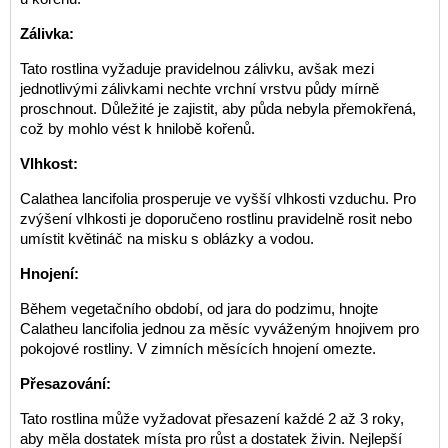
Zálivka:
Tato rostlina vyžaduje pravidelnou zálivku, avšak mezi
jednotlivými zálivkami nechte vrchní vrstvu půdy mírně
proschnout. Důležité je zajistit, aby půda nebyla přemokřená,
což by mohlo vést k hnilobě kořenů.
Vlhkost:
Calathea lancifolia prosperuje ve vyšší vlhkosti vzduchu. Pro
zvýšení vlhkosti je doporučeno rostlinu pravidelně rosit nebo
umístit květináč na misku s oblázky a vodou.
Hnojení:
Během vegetačního období, od jara do podzimu, hnojte
Calatheu lancifolia jednou za měsíc vyváženým hnojivem pro
pokojové rostliny. V zimních měsících hnojení omezte.
Přesazování:
Tato rostlina může vyžadovat přesazení každé 2 až 3 roky,
aby měla dostatek místa pro růst a dostatek živin. Nejlepší