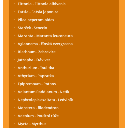
Fittonia - Fittonia albivenis
Fatsia - Fatsia japonica
Pilea peperomioides
Starček - Senecio
Maranta - Maranta leuconeura
Aglaonema - čínská evergreena
Blechnum - Žebrovice
Jatropha - Dávivec
Anthurium - Toulitka
Athyrium - Papratka
Epipremnum - Pothos
Adiantum Raddianum - Netík
Nephrolepis exaltata - Ledviník
Monstera - filodendron
Adenium - Pouštní růže
Myrta - Myrthus