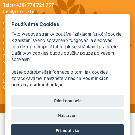
Tel: (+420) 774 721 757
info@citrus-shop.cz
Citrus shop zahradnictví
Používáme Cookies
Legionářů 2
Tyto webové stránky používají základní funkční cookie
Hodonín
k zajištění svého správného fungování a sledovací
695 01
cookie k pochopení toho, jak se stránkami pracujete.
Otevřeno:
Další typy cookies budou použity pouze po vašem
Po-Pá 9-17
schválení.
So 9-11:30
Ještě podrobnější informace o tom, jak cookies
Ochrana osobních údajů
zpracováváme, naleznete v našich
Podmínkách
Informace ÚKZÚZ
ochrany osobních údajů
.
Cookies
Odmítnout vše
Nastavení
© 2026 Citrus-shop.cz -
Partnerský
Přijmout vše
program