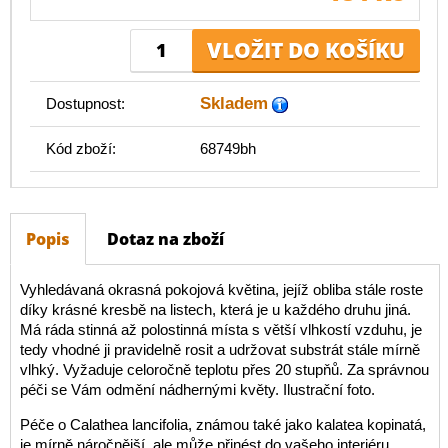
Skladem
Dostupnost:
Kód zboží:
68749bh
Popis
Dotaz na zboží
Vyhledávaná okrasná pokojová květina, jejíž obliba stále roste
díky krásné kresbě na listech, která je u každého druhu jiná.
Má ráda stinná až polostinná místa s větší vlhkostí vzduhu, je
tedy vhodné ji pravidelně rosit a udržovat substrát stále mírně
vlhký. Vyžaduje celoročně teplotu přes 20 stupňů. Za správnou
péči se Vám odmění nádhernými květy. Ilustrační foto.
Péče o Calathea lancifolia, známou také jako kalatea kopinatá,
je mírně náročnější, ale může přinést do vašeho interiéru