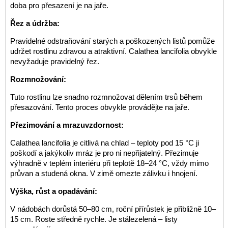
doba pro přesazení je na jaře.
Řez a údržba:
Pravidelné odstraňování starých a poškozených listů pomůže
udržet rostlinu zdravou a atraktivní. Calathea lancifolia obvykle
nevyžaduje pravidelný řez.
Rozmnožování:
Tuto rostlinu lze snadno rozmnožovat dělením trsů během
přesazování. Tento proces obvykle provádějte na jaře.
Přezimování a mrazuvzdornost:
Calathea lancifolia je citlivá na chlad – teploty pod 15 °C ji
poškodí a jakýkoliv mráz je pro ni nepřijatelný. Přezimuje
výhradně v teplém interiéru při teplotě 18–24 °C, vždy mimo
průvan a studená okna. V zimě omezte zálivku i hnojení.
Výška, růst a opadávání:
V nádobách dorůstá 50–80 cm, roční přírůstek je přibližně 10–
15 cm. Roste středně rychle. Je stálezelená – listy