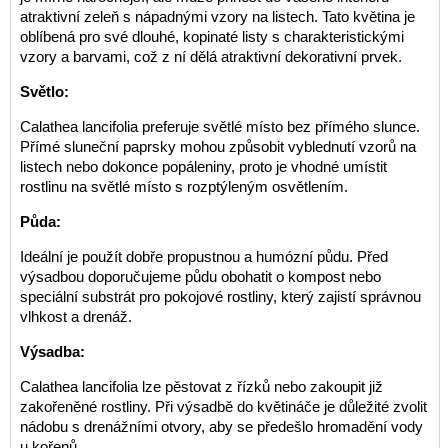
atraktivní zeleň s nápadnými vzory na listech. Tato květina je
oblíbená pro své dlouhé, kopinaté listy s charakteristickými
vzory a barvami, což z ní dělá atraktivní dekorativní prvek.
Světlo:
Calathea lancifolia preferuje světlé místo bez přímého slunce.
Přímé sluneční paprsky mohou způsobit vyblednutí vzorů na
listech nebo dokonce popáleniny, proto je vhodné umístit
rostlinu na světlé místo s rozptýleným osvětlením.
Půda:
Ideální je použít dobře propustnou a humózní půdu. Před
výsadbou doporučujeme půdu obohatit o kompost nebo
speciální substrát pro pokojové rostliny, který zajistí správnou
vlhkost a drenáž.
Výsadba:
Calathea lancifolia lze pěstovat z řízků nebo zakoupit již
zakořeněné rostliny. Při výsadbě do květináče je důležité zvolit
nádobu s drenážními otvory, aby se předešlo hromadění vody
u kořenů.