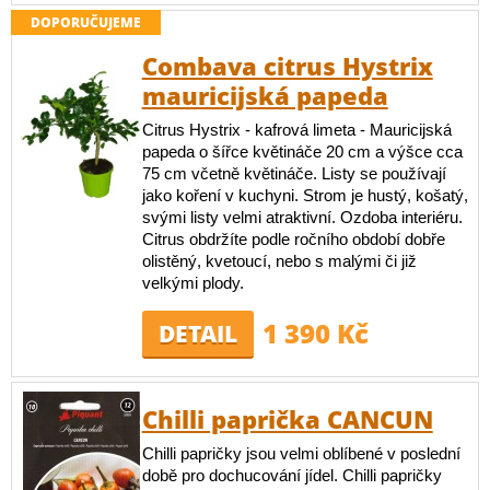
DOPORUČUJEME
Combava citrus Hystrix
mauricijská papeda
Citrus Hystrix - kafrová limeta - Mauricijská
papeda o šířce květináče 20 cm a výšce cca
75 cm včetně květináče. Listy se používají
jako koření v kuchyni. Strom je hustý, košatý,
svými listy velmi atraktivní. Ozdoba interiéru.
Citrus obdržíte podle ročního období dobře
olistěný, kvetoucí, nebo s malými či již
velkými plody.
1 390 Kč
DETAIL
Chilli paprička CANCUN
Chilli papričky jsou velmi oblíbené v poslední
době pro dochucování jídel. Chilli papričky