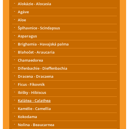
Alokázie - Alocasia
Agáve
Aloe
Šplhavnice - Scindapsus
Asparagus
Brighamia - Havajská palma
Blahočet - Araucaria
Chamaedorea
Difenbachie - Dieffenbachia
Dracena - Dracaena
Ficus - Fíkovník
Ibišky - Hibiscus
Kalátea - Calathea
Kamélie - Camellia
Kokodama
Nolina - Beaucarnea