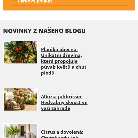
Dárkový poukaz
NOVINKY Z NAŠEHO BLOGU
Planika obecná:
Unikátní dřevina,
která propojuje
půvab květů a chuť
plodů
Albizia julibrissin:
Hedvábný skvost ve
vaší zahradě
Citrus a dovolená:
Chytré rady, jak