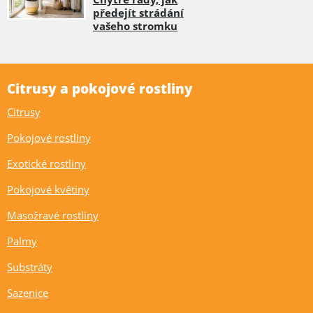
předejít strádání
vašeho stromku
Citrusy a pokojové rostliny
Citrusy
Pokojové rostliny
Exotické rostliny
Pokojové květiny
Masožravé rostliny
Palmy
Substráty
Sazenice