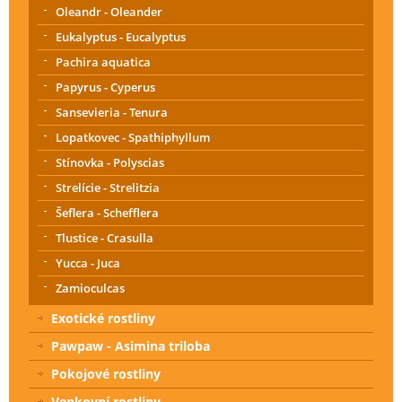
Oleandr - Oleander
Eukalyptus - Eucalyptus
Pachira aquatica
Papyrus - Cyperus
Sansevieria - Tenura
Lopatkovec - Spathiphyllum
Stínovka - Polyscias
Strelície - Strelitzia
Šeflera - Schefflera
Tlustice - Crasulla
Yucca - Juca
Zamioculcas
Exotické rostliny
Pawpaw - Asimina triloba
Pokojové rostliny
Venkovní rostliny