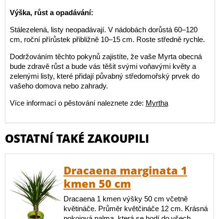
Výška, růst a opadávání:
Stálezelená, listy neopadávají. V nádobách dorůstá 60–120
cm, roční přírůstek přibližně 10–15 cm. Roste středně rychle.
Dodržováním těchto pokynů zajistíte, že vaše Myrta obecná
bude zdravě růst a bude vás těšit svými voňavými květy a
zelenými listy, které přidají půvabný středomořský prvek do
vašeho domova nebo zahrady.
Více informací o pěstování naleznete zde:
Myrtha
OSTATNÍ TAKÉ ZAKOUPILI
Dracaena marginata 1
kmen 50 cm
Dracaena 1 kmen výšky 50 cm včetně
květináče. Průměr květčináče 12 cm. Krásná
pokojová palma, která se hodí do všech