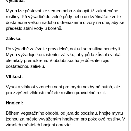
Výsadba:
Myrta lze pěstovat ze semen nebo zakoupit již zakořeněné
rostliny. Při výsadbě do volné půdy nebo do květináče zvolte
dostatečně velkou nádobu s drenážními otvory na dně, aby se
předešlo stání vody u kořenů.
Zálivka:
Po výsadbě zalévejte pravidelně, dokud se rostlina neuchytí.
Myrta vyžaduje konzistentní zálivku, aby půda zůstala vlhká,
ale nikdy přemokřená. V období sucha je důležité zajistit
dostatečnou zálivku.
Vlhkost:
Vysoká vlhkost vzduchu není pro myrtu nezbytně nutná, ale
pro zvýšení vlhkosti můžete rostlinu pravidelně rosit.
Hnojení:
Během vegetačního období, od jara do podzimu, hnojte myrtu
jednou za měsíc vyváženým hnojivem pro pokojové rostliny. V
zimních měsících hnojení omezte.