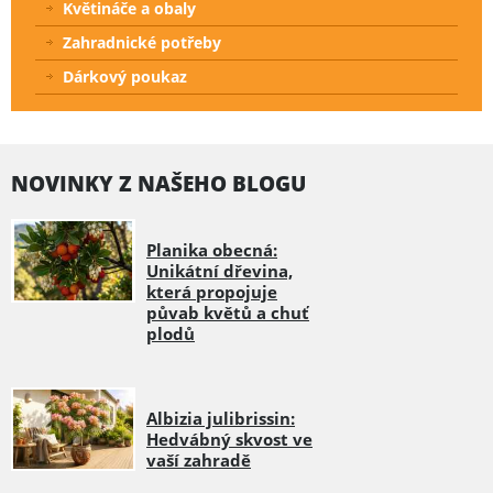
Květináče a obaly
Zahradnické potřeby
Dárkový poukaz
NOVINKY Z NAŠEHO BLOGU
Planika obecná:
Unikátní dřevina,
která propojuje
půvab květů a chuť
plodů
Albizia julibrissin:
Hedvábný skvost ve
vaší zahradě