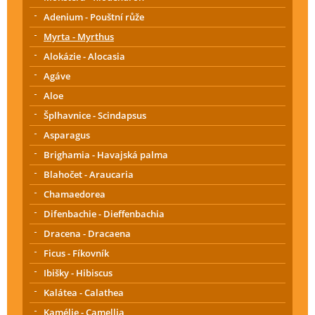
Adenium - Pouštní růže
Myrta - Myrthus
Alokázie - Alocasia
Agáve
Aloe
Šplhavnice - Scindapsus
Asparagus
Brighamia - Havajská palma
Blahočet - Araucaria
Chamaedorea
Difenbachie - Dieffenbachia
Dracena - Dracaena
Ficus - Fíkovník
Ibišky - Hibiscus
Kalátea - Calathea
Kamélie - Camellia