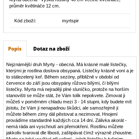
průměr květináče 12 cm.
Kód zboží:
myrtspir
Popis
Dotaz na zboží
Nejznámější druh Myrty - obecná. Má krásné malé lístečky,
kterými je rostlina doslova obsypaná. Lístečky krásně voní a je
to stálezelený keř. Během sezóny, přibližně v období od
července do září jsou obsypány růžovo bílými, či bílými
lístečky. Myrta má nejraději plné sluníčko, protože na horším
stanovišti se může stát, že Vám tolik nepokvete. Zimovat ji
můžeš v poměrném chladu mezi 3 - 14 stupni, kdy budete mít
jistotu, že Vám ji nenapadnou škůdci, ale samozřejmě ji
můžete během zimy dál pěstovat a nezimovat. Hnojení
provádíme standardně každých cca 14 dní. Zálivka akorát -
nemá ráda ani vyschnutí ani přemokření. Rostlinu můžete
jakkoliv tvarovat dle libosti, zaštipávat čímž výrazně zhoustne.
Myrta se také využívá při vaření - jejich lístečky k tučným