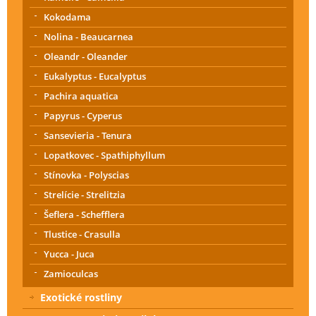
Kokodama
Nolina - Beaucarnea
Oleandr - Oleander
Eukalyptus - Eucalyptus
Pachira aquatica
Papyrus - Cyperus
Sansevieria - Tenura
Lopatkovec - Spathiphyllum
Stínovka - Polyscias
Strelície - Strelitzia
Šeflera - Schefflera
Tlustice - Crasulla
Yucca - Juca
Zamioculcas
Exotické rostliny