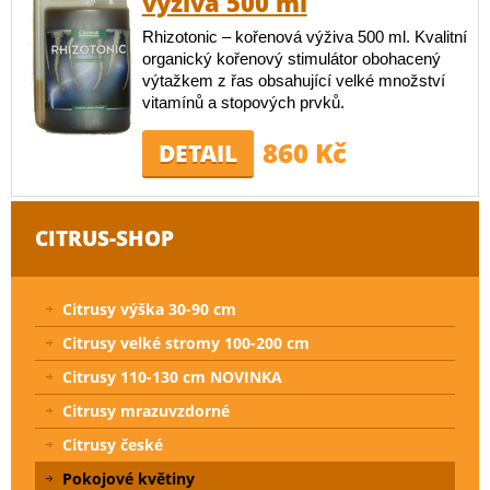
výživa 500 ml
Rhizotonic – kořenová výživa 500 ml. Kvalitní
organický kořenový stimulátor obohacený
výtažkem z řas obsahující velké množství
vitamínů a stopových prvků.
860 Kč
DETAIL
CITRUS-SHOP
Citrusy výška 30-90 cm
Citrusy velké stromy 100-200 cm
Citrusy 110-130 cm NOVINKA
Citrusy mrazuvzdorné
Citrusy české
Pokojové květiny