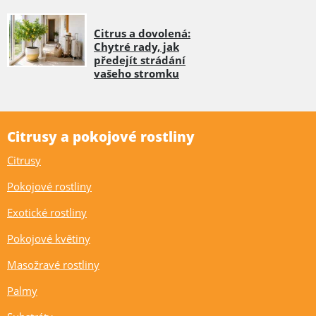
Citrus a dovolená:
Chytré rady, jak
předejít strádání
vašeho stromku
Citrusy a pokojové rostliny
Citrusy
Pokojové rostliny
Exotické rostliny
Pokojové květiny
Masožravé rostliny
Palmy