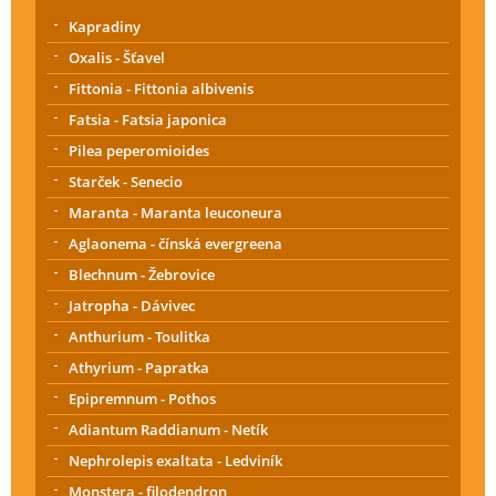
Kapradiny
Oxalis - Šťavel
Fittonia - Fittonia albivenis
Fatsia - Fatsia japonica
Pilea peperomioides
Starček - Senecio
Maranta - Maranta leuconeura
Aglaonema - čínská evergreena
Blechnum - Žebrovice
Jatropha - Dávivec
Anthurium - Toulitka
Athyrium - Papratka
Epipremnum - Pothos
Adiantum Raddianum - Netík
Nephrolepis exaltata - Ledviník
Monstera - filodendron