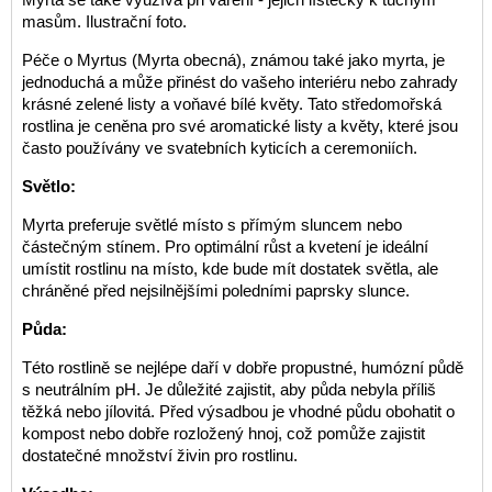
masům. Ilustrační foto.
Péče o Myrtus (Myrta obecná), známou také jako myrta, je
jednoduchá a může přinést do vašeho interiéru nebo zahrady
krásné zelené listy a voňavé bílé květy. Tato středomořská
rostlina je ceněna pro své aromatické listy a květy, které jsou
často používány ve svatebních kyticích a ceremoniích.
Světlo:
Myrta preferuje světlé místo s přímým sluncem nebo
částečným stínem. Pro optimální růst a kvetení je ideální
umístit rostlinu na místo, kde bude mít dostatek světla, ale
chráněné před nejsilnějšími poledními paprsky slunce.
Půda:
Této rostlině se nejlépe daří v dobře propustné, humózní půdě
s neutrálním pH. Je důležité zajistit, aby půda nebyla příliš
těžká nebo jílovitá. Před výsadbou je vhodné půdu obohatit o
kompost nebo dobře rozložený hnoj, což pomůže zajistit
dostatečné množství živin pro rostlinu.