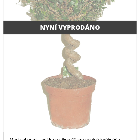
NYNÍ VYPRODÁNO
Myrta obecná - výška rostliny 40 cm včetně květináče,