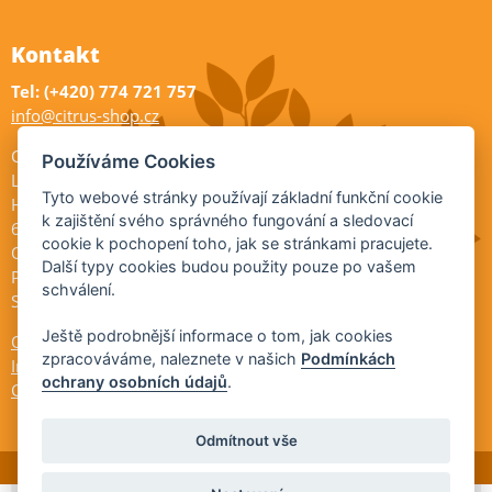
Kontakt
Tel: (+420) 774 721 757
info@citrus-shop.cz
Citrus shop zahradnictví
Používáme Cookies
Legionářů 2
Tyto webové stránky používají základní funkční cookie
Hodonín
k zajištění svého správného fungování a sledovací
695 01
cookie k pochopení toho, jak se stránkami pracujete.
Otevřeno:
Další typy cookies budou použity pouze po vašem
Po-Pá 9-17
schválení.
So 9-11:30
Ještě podrobnější informace o tom, jak cookies
Ochrana osobních údajů
zpracováváme, naleznete v našich
Podmínkách
Informace ÚKZÚZ
ochrany osobních údajů
.
Cookies
Odmítnout vše