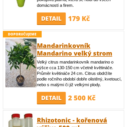
domácností a firem.
179 Kč
DETAIL
DOPORUČUJEME
Mandarinkovník
Mandarino velký strom
Velký citrus mandarinkovník mandarino o
výšce cca 130-150 cm včetně květináče.
Průměr květináče 24 cm. Citrus obdržíte
podle ročního období dobře olistěný, kvetoucí,
nebo s malými či již velkými plody.
2 500 Kč
DETAIL
Rhizotonic - kořenová