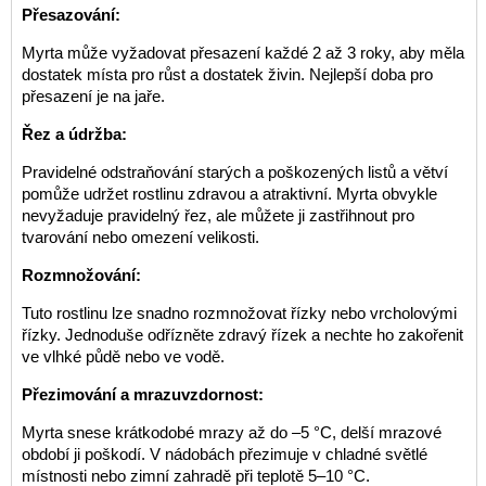
Přesazování:
Myrta může vyžadovat přesazení každé 2 až 3 roky, aby měla
dostatek místa pro růst a dostatek živin. Nejlepší doba pro
přesazení je na jaře.
Řez a údržba:
Pravidelné odstraňování starých a poškozených listů a větví
pomůže udržet rostlinu zdravou a atraktivní. Myrta obvykle
nevyžaduje pravidelný řez, ale můžete ji zastřihnout pro
tvarování nebo omezení velikosti.
Rozmnožování:
Tuto rostlinu lze snadno rozmnožovat řízky nebo vrcholovými
řízky. Jednoduše odřízněte zdravý řízek a nechte ho zakořenit
ve vlhké půdě nebo ve vodě.
Přezimování a mrazuvzdornost:
Myrta snese krátkodobé mrazy až do –5 °C, delší mrazové
období ji poškodí. V nádobách přezimuje v chladné světlé
místnosti nebo zimní zahradě při teplotě 5–10 °C.